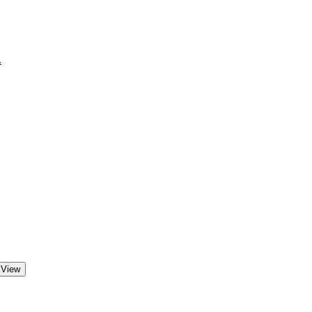
.
 View