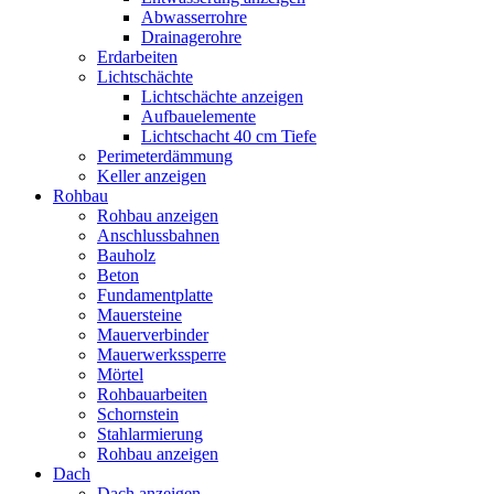
Abwasserrohre
Drainagerohre
Erdarbeiten
Lichtschächte
Lichtschächte anzeigen
Aufbauelemente
Lichtschacht 40 cm Tiefe
Perimeterdämmung
Keller anzeigen
Rohbau
Rohbau anzeigen
Anschlussbahnen
Bauholz
Beton
Fundamentplatte
Mauersteine
Mauerverbinder
Mauerwerkssperre
Mörtel
Rohbauarbeiten
Schornstein
Stahlarmierung
Rohbau anzeigen
Dach
Dach anzeigen