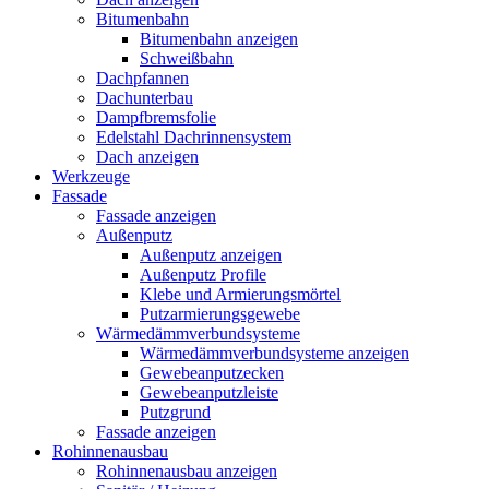
Bitumenbahn
Bitumenbahn anzeigen
Schweißbahn
Dachpfannen
Dachunterbau
Dampfbremsfolie
Edelstahl Dachrinnensystem
Dach anzeigen
Werkzeuge
Fassade
Fassade anzeigen
Außenputz
Außenputz anzeigen
Außenputz Profile
Klebe und Armierungsmörtel
Putzarmierungsgewebe
Wärmedämmverbundsysteme
Wärmedämmverbundsysteme anzeigen
Gewebeanputzecken
Gewebeanputzleiste
Putzgrund
Fassade anzeigen
Rohinnenausbau
Rohinnenausbau anzeigen