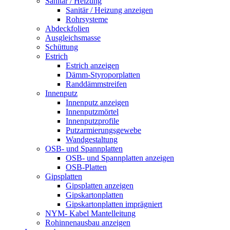
Sanitär / Heizung
Sanitär / Heizung anzeigen
Rohrsysteme
Abdeckfolien
Ausgleichsmasse
Schüttung
Estrich
Estrich anzeigen
Dämm-Styroporplatten
Randdämmstreifen
Innenputz
Innenputz anzeigen
Innenputzmörtel
Innenputzprofile
Putzarmierungsgewebe
Wandgestaltung
OSB- und Spannplatten
OSB- und Spannplatten anzeigen
OSB-Platten
Gipsplatten
Gipsplatten anzeigen
Gipskartonplatten
Gipskartonplatten imprägniert
NYM- Kabel Mantelleitung
Rohinnenausbau anzeigen