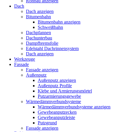
Rohbau anzeigen
Dach
Dach anzeigen
Bitumenbahn
Bitumenbahn anzeigen
Schweißbahn
Dachpfannen
Dachunterbau
Dampfbremsfolie
Edelstahl Dachrinnensystem
Dach anzeigen
Werkzeuge
Fassade
Fassade anzeigen
Außenputz
Außenputz anzeigen
Außenputz Profile
Klebe und Armierungsmörtel
Putzarmierungsgewebe
Wärmedämmverbundsysteme
Wärmedämmverbundsysteme anzeigen
Gewebeanputzecken
Gewebeanputzleiste
Putzgrund
Fassade anzeigen