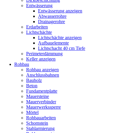
Dickbeschichtung
Entwässerung
Entwässerung anzeigen
Abwasserrohre
Drainagerohre
Erdarbeiten
Lichtschächte
Lichtschächte anzeigen
Aufbauelemente
Lichtschacht 40 cm Tiefe
Perimeterdämmung
Keller anzeigen
Rohbau
Rohbau anzeigen
Anschlussbahnen
Bauholz
Beton
Fundamentplatte
Mauersteine
Mauerverbinder
Mauerwerkssperre
Mörtel
Rohbauarbeiten
Schornstein
Stahlarmierung