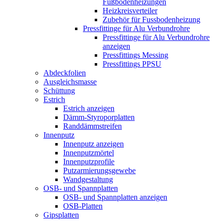
Fußbodenheizungen
Heizkreisverteiler
Zubehör für Fussbodenheizung
Pressfittinge für Alu Verbundrohre
Pressfittinge für Alu Verbundrohre
anzeigen
Pressfittings Messing
Pressfittings PPSU
Abdeckfolien
Ausgleichsmasse
Schüttung
Estrich
Estrich anzeigen
Dämm-Styroporplatten
Randdämmstreifen
Innenputz
Innenputz anzeigen
Innenputzmörtel
Innenputzprofile
Putzarmierungsgewebe
Wandgestaltung
OSB- und Spannplatten
OSB- und Spannplatten anzeigen
OSB-Platten
Gipsplatten