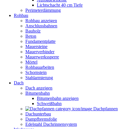
Lichtschacht 40 cm Tiefe
Perimeterdämmung
Rohbau
Rohbau anzeigen
Anschlussbahnen
Bauholz
Beton
Fundamentplatte
Mauersteine
Mauerverbinder
Mauerwerkssperre
Mörtel
Rohbauarbeiten
Schornstein
Stahlarmierung
Dach
Dach anzeigen
Bitumenbahn
Bitumenbahn anzeigen
Schweißbahn
Dachpfannen
Dachunterbau
Dampfbremsfolie
Edelstahl Dachrinnensystem