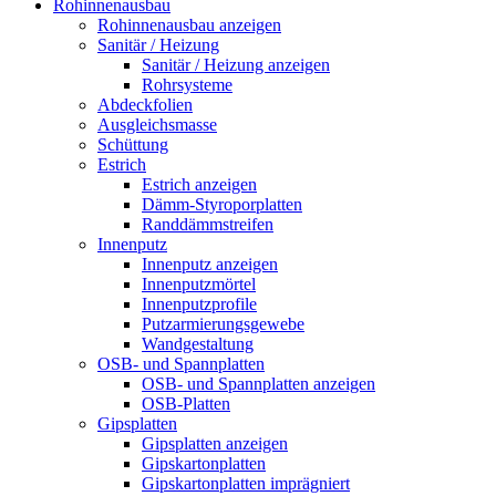
Rohinnenausbau
Rohinnenausbau anzeigen
Sanitär / Heizung
Sanitär / Heizung anzeigen
Rohrsysteme
Abdeckfolien
Ausgleichsmasse
Schüttung
Estrich
Estrich anzeigen
Dämm-Styroporplatten
Randdämmstreifen
Innenputz
Innenputz anzeigen
Innenputzmörtel
Innenputzprofile
Putzarmierungsgewebe
Wandgestaltung
OSB- und Spannplatten
OSB- und Spannplatten anzeigen
OSB-Platten
Gipsplatten
Gipsplatten anzeigen
Gipskartonplatten
Gipskartonplatten imprägniert