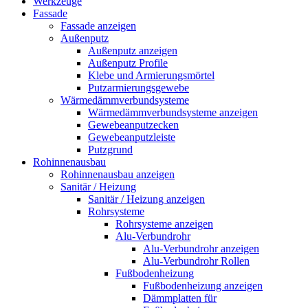
Werkzeuge
Fassade
Fassade anzeigen
Außenputz
Außenputz anzeigen
Außenputz Profile
Klebe und Armierungsmörtel
Putzarmierungsgewebe
Wärmedämmverbundsysteme
Wärmedämmverbundsysteme anzeigen
Gewebeanputzecken
Gewebeanputzleiste
Putzgrund
Rohinnenausbau
Rohinnenausbau anzeigen
Sanitär / Heizung
Sanitär / Heizung anzeigen
Rohrsysteme
Rohrsysteme anzeigen
Alu-Verbundrohr
Alu-Verbundrohr anzeigen
Alu-Verbundrohr Rollen
Fußbodenheizung
Fußbodenheizung anzeigen
Dämmplatten für