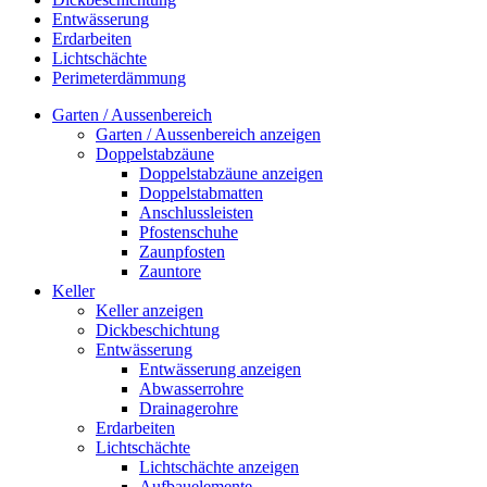
Entwässerung
Erdarbeiten
Lichtschächte
Perimeterdämmung
Garten / Aussenbereich
Garten / Aussenbereich anzeigen
Doppelstabzäune
Doppelstabzäune anzeigen
Doppelstabmatten
Anschlussleisten
Pfostenschuhe
Zaunpfosten
Zauntore
Keller
Keller anzeigen
Dickbeschichtung
Entwässerung
Entwässerung anzeigen
Abwasserrohre
Drainagerohre
Erdarbeiten
Lichtschächte
Lichtschächte anzeigen
Aufbauelemente